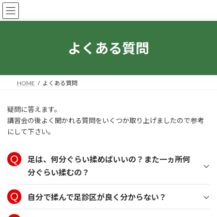
コ
ナ
足揉み指導研究会
ン
ビ
テ
ゲ
ン
ー
ツ
シ
よくある質問
へ
ョ
ス
ン
キ
に
ッ
移
HOME
よくある質問
プ
動
疑問に答えます。
講習会の後よく聞かれる質問をいくつか取り上げましたので参考
にして下さい。
足は、何分ぐらい揉めばいいの？また一ヵ所何
分ぐらい揉むの？
自分で揉んで足診区が良く分からない？