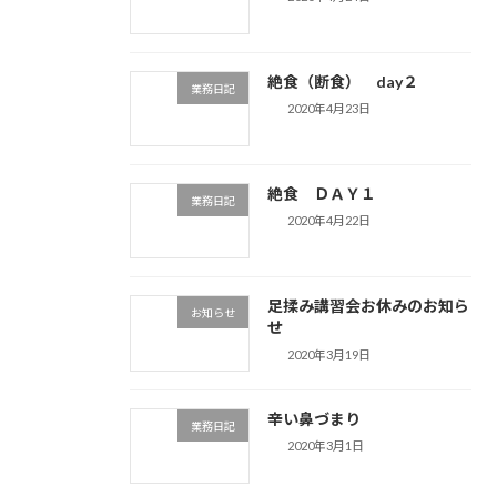
絶食（断食） day２
業務日記
2020年4月23日
絶食 ＤＡＹ１
業務日記
2020年4月22日
足揉み講習会お休みのお知ら
お知らせ
せ
2020年3月19日
辛い鼻づまり
業務日記
2020年3月1日