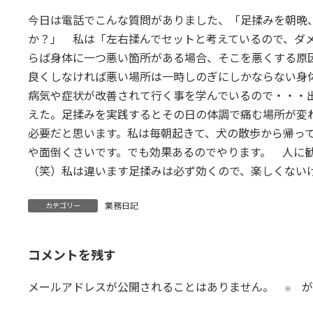
更
今日は電話でこんな質問がありました、「足揉みを朝晩
新
日
か？」 私は「左右揉んでセットと考えているので、ダ
時
らば身体に一つ悪い箇所がある場合、そこを悪くする原
:
良くしなければ悪い場所は一時しのぎにしかならない身
病気や症状が改善されて行く事を学んでいるので・・・
えた。足揉みを実践するとその日の体調で痛む場所が変
必要だと思います。私は毎朝起きて、犬の散歩から帰っ
や面倒くさいです。でも効果あるのでやります。 人に
（笑）私は違います足揉みは必ず効くので、楽しくない
業務日記
カテゴリー
コメントを残す
メールアドレスが公開されることはありません。
が
※