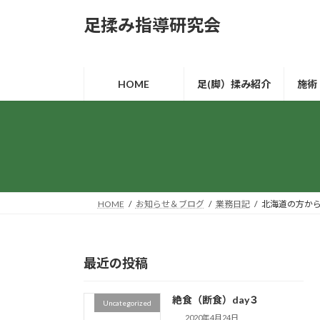
コ
ナ
足揉み指導研究会
ン
ビ
テ
ゲ
ン
ー
ツ
シ
HOME
足(脚）揉み紹介
施術
へ
ョ
ス
ン
キ
に
ッ
移
プ
動
HOME
お知らせ＆ブログ
業務日記
北海道の方か
最近の投稿
絶食（断食）day３
Uncategorized
2020年4月24日